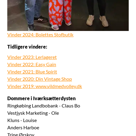
Vinder 2024: Bolettes Stofbutik
Tidligere vindere:
Vinder 2023: Lerlageret
Vinder 2022: Easy Gain
Vinder 2021: Blue Spirit
Vinder 2020: Din Vintage Shop
Vinder 2019: www.vildmedvolley.dk
Dommere i Iværksætterdysten
Ringkøbing Landbobank - Claus Bo
Vestjysk Marketing - Ole
Kluns - Louise
Anders Harboe
Trine Ørskov