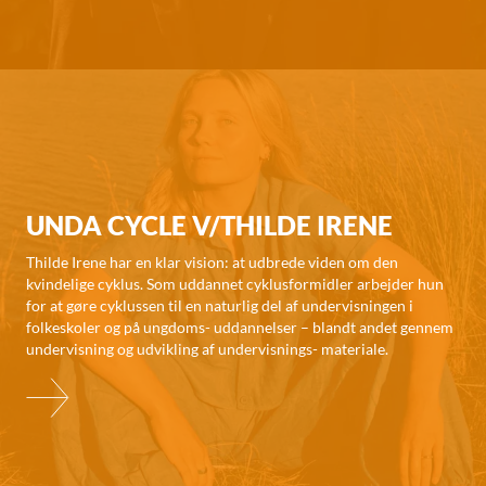
UNDA CYCLE V/THILDE IRENE
Thilde Irene har en klar vision: at udbrede viden om den
kvindelige cyklus. Som uddannet cyklusformidler arbejder hun
for at gøre cyklussen til en naturlig del af undervisningen i
folkeskoler og på ungdoms- uddannelser – blandt andet gennem
undervisning og udvikling af undervisnings- materiale.