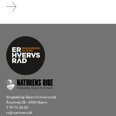
Ringkøbing-Skjern Erhvervsråd
Ånumvej 28 · 6900 Skjern
T
99 75 26 00
rs@rserhverv.dk