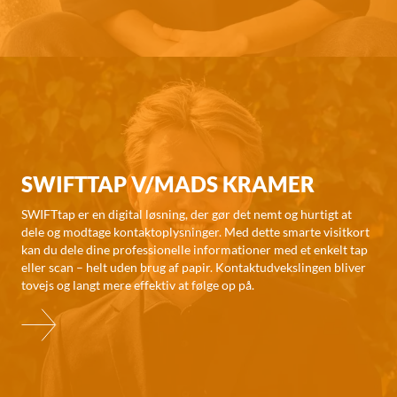
SWIFTTAP V/MADS KRAMER
SWIFTtap er en digital løsning, der gør det nemt og hurtigt at
dele og modtage kontaktoplysninger. Med dette smarte visitkort
kan du dele dine professionelle informationer med et enkelt tap
eller scan – helt uden brug af papir. Kontaktudvekslingen bliver
tovejs og langt mere effektiv at følge op på.