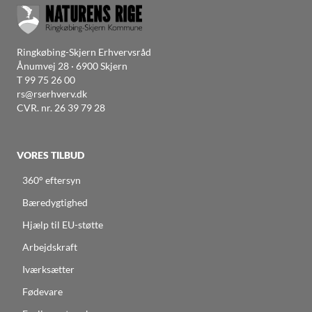
Ringkøbing-Skjern Erhvervsråd
Ånumvej 28 · 6900 Skjern
T
99 75 26 00
rs@rserhverv.dk
CVR. nr. 26 39 79 28
VORES TILBUD
360° eftersyn
Bæredygtighed
Hjælp til EU-støtte
Arbejdskraft
Iværksætter
Fødevare