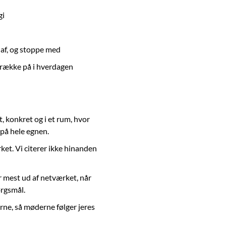
gi
e af, og stoppe med
trække på i hverdagen
, konkret og i et rum, hvor
på hele egnen.
rket. Vi citerer ikke hinanden
r mest ud af netværket, når
ørgsmål.
rne, så møderne følger jeres