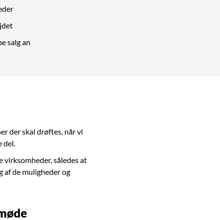
eder
jdet
be salg an
er der skal drøftes, når vi
 del.
de virksomheder, således at
g af de muligheder og
 møde