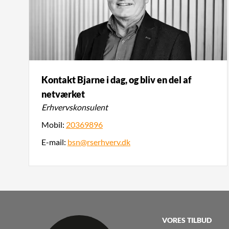
Kontakt Bjarne i dag, og bliv en del af
netværket
Erhvervskonsulent
Mobil:
20369896
E-mail:
bsn@rserhverv.dk
VORES TILBUD