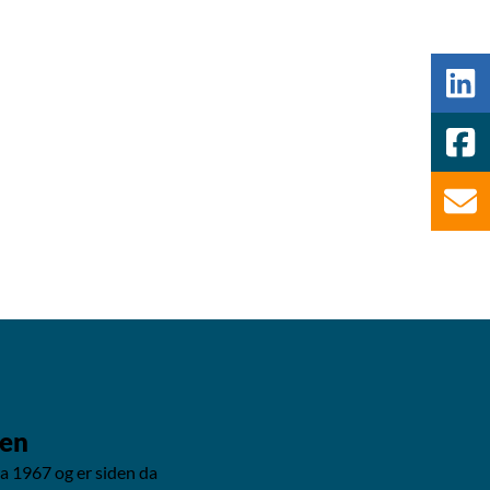
den
ra 1967 og er siden da