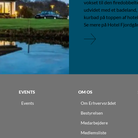
vokset til den firedobbelte
udvidet med et badeland,
kurbad på toppen af hotel
Se mere på Hotel Fjordg
EVENTS
OM OS
Events
Om Erhvervsrådet
Bestyrelsen
Medarbejdere
Medlemsliste