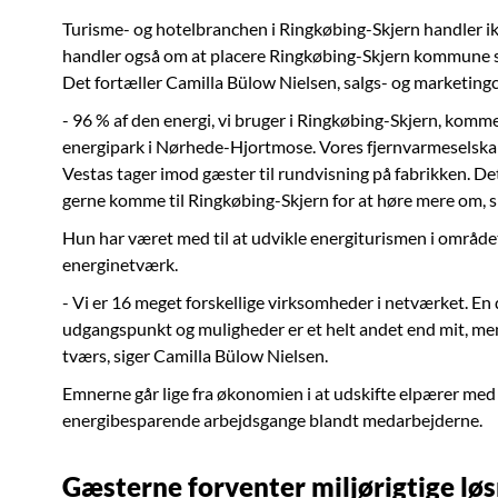
Turisme- og hotelbranchen i Ringkøbing-Skjern handler 
handler også om at placere Ringkøbing-Skjern kommune som
Det fortæller Camilla Bülow Nielsen, salgs- og marketing
- 96 % af den energi, vi bruger i Ringkøbing-Skjern, komm
energipark i Nørhede-Hjortmose. Vores fjernvarmeselsk
Vestas tager imod gæster til rundvisning på fabrikken. Det
gerne komme til Ringkøbing-Skjern for at høre mere om, s
Hun har været med til at udvikle energiturismen i område
energinetværk.
- Vi er 16 meget forskellige virksomheder i netværket. En
udgangspunkt og muligheder er et helt andet end mit, men 
tværs, siger Camilla Bülow Nielsen.
Emnerne går lige fra økonomien i at udskifte elpærer med
energibesparende arbejdsgange blandt medarbejderne.
Gæsterne forventer miljørigtige lø