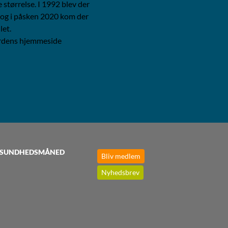
 størrelse. I 1992 blev der
 og i påsken 2020 kom der
let.
årdens hjemmeside
SUNDHEDSMÅNED
Bliv medlem
Nyhedsbrev