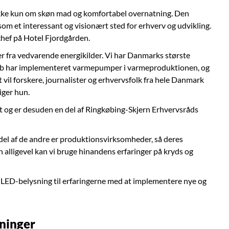
ikke kun om skøn mad og komfortabel overnatning. Den
 et interessant og visionært sted for erhverv og udvikling.
chef på Hotel Fjordgården.
er fra vedvarende energikilder. Vi har Danmarks største
ab har implementeret varmepumper i varmeproduktionen, og
 vil forskere, journalister og erhvervsfolk fra hele Danmark
iger hun.
t og er desuden en del af Ringkøbing-Skjern Erhvervsråds
 del af de andre er produktionsvirksomheder, så deres
alligevel kan vi bruge hinandens erfaringer på kryds og
 LED-belysning til erfaringerne med at implementere nye og
sninger