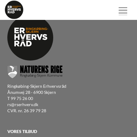
Ringkøbing-Skjern Erhvervsråd
Ånumvej 28 · 6900 Skjern
T
99 75 26 00
rs@rserhverv.dk
CVR. nr. 26 39 79 28
VORES TILBUD